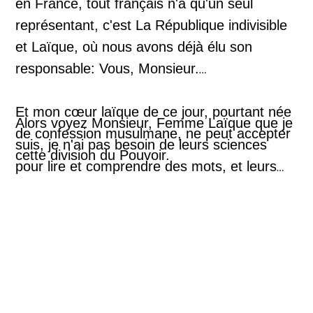
en France, tout français n'a qu'un seul
représentant, c'est La République indivisible
et Laïque, où nous avons déjà élu son
responsable: Vous, Monsieur.
Et mon cœur laïque de ce jour, pourtant née
Alors voyez Monsieur, Femme Laïque que je
de confession musulmane, ne peut accepter
suis, je n'ai pas besoin de leurs sciences
cette division du Pouvoir.
pour lire et comprendre des mots, et leurs
sens. Qu'ils suivent eux-mêmes déjà le
Et en tant que personne qui a lu le Coran
Coran, au lieu de tourner le dos à ses
dans sa racine, je refuse que vous me
versets, comme indiqué à la sourate 31
désigniez un de ces représentants. J'ai mon
verset 7.
propre cerveau pour lire un Livre et méditer
ses mots; Je n'ai, en ce sens, aucun
Cher Monsieur Le Président de MA
représentant à avoir sur ma foi, ou sur son