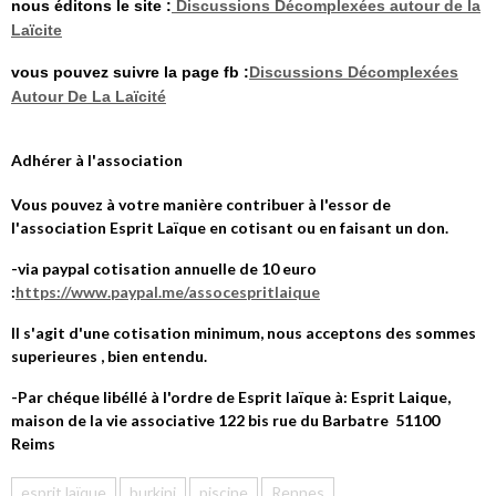
nous éditons le site :
Discussions Décomplexées autour de la
Laïcite
vous pouvez suivre la page fb :
Discussions Décomplexées
Autour De La Laïcité
Adhérer à l'association
Vous pouvez à votre manière contribuer à l'essor de
l'association Esprit Laïque en cotisant ou en faisant un don.
-via paypal cotisation annuelle de 10 euro
:
https://www.paypal.me/assocespritlaique
Il s'agit d'une cotisation minimum, nous acceptons des sommes
superieures , bien entendu.
-Par chéque libéllé à l'ordre de Esprit laïque à: Esprit Laique,
maison de la vie associative 122 bis rue du Barbatre 51100
Reims
esprit laïque
burkini
piscine
Rennes