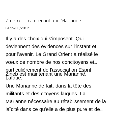
République, je vous prie de bien vouloir
contrôle.
observer la pérennité de la Loi de 1905, et
d'en être le Garant, afin d'apaiser mon âme
Zineb est maintenant une Marianne.
Aussi, Monsieur Le Président, étant donné
qui vibre au son de la Liberté, l'Égalité, et la
Le 15/05/2019
que le sujet vous anime, sachez que les
Fraternité Universelle.
représentants de l'islam que vous désignez,
Il y a des choix qui s'imposent. Qui
suivent les Hadiths, ce qui est interdit dans le
deviennent des évidences sur l'instant et
J'aime la France des Lumières, et je ne peux
Coran à la sourate 31 verset 6, parce-qu'ils
pour l'avenir. Le Grand Orient a réalisé le
accepter que l'Obscur lui fasse ombre.
"égarent".
vœux de nombre de nos concitoyens et
particulièrement de l'association Esprit
Je vous prie de bien vouloir agréer, Monsieur
Zineb est maintenant une Marianne.
Laïque.
Le Président, mes sentiments les plus
Une Marianne de fait, dans la tête des
respectueux.
militants et des citoyens laïques. La
Marianne nécessaire au rétablissement de la
Bien à vous,
laïcité dans ce qu'elle a de plus pure et de