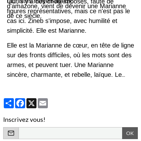
fachistes moyen-ageux.
Oui, il y a des choix imposés, faute de
d'amazone, vient de devenir une Marianne
figures représentatives, mais ce n'est pas le
de ce siècle.
cas ici. Zineb s'impose, avec humilité et
simplicité. Elle est Marianne.
Elle est la Marianne de cœur, en tête de ligne
sur des fronts difficiles, où les mots sont des
armes, et peuvent tuer. Une Marianne
sincère, charmante, et rebelle, laïque. Le
visage de la République !
Partager
Facebook
X
Email
Inscrivez vous!
OK