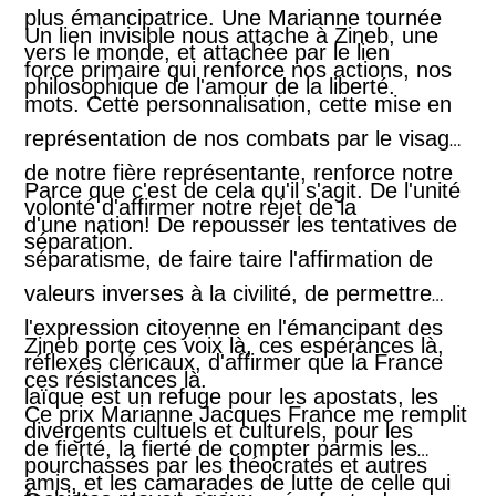
plus émancipatrice. Une Marianne tournée
Une Mère, qui veut voir grandir son fils avec
Un lien invisible nous attache à Zineb, une
vers le monde, et attachée par le lien
Lumières dans ses yeux.
force primaire qui renforce nos actions, nos
philosophique de l'amour de la liberté.
mots. Cette personnalisation, cette mise en
représentation de nos combats par le visage
de notre fière représentante, renforce notre
Parce que c'est de cela qu'il s'agit. De l'unité
volonté d'affirmer notre rejet de la
d'une nation! De repousser les tentatives de
séparation.
séparatisme, de faire taire l'affirmation de
valeurs inverses à la civilité, de permettre
l'expression citoyenne en l'émancipant des
Zineb porte ces voix là, ces espérances là,
réflexes cléricaux, d'affirmer que la France
ces résistances là.
laïque est un refuge pour les apostats, les
Ce prix Marianne Jacques France me remplit
divergents cultuels et culturels, pour les
de fierté, la fierté de compter parmis les
pourchassés par les théocrates et autres
amis, et les camarades de lutte de celle qui