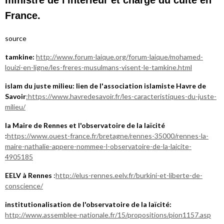
France.
source
tamkine:
http://www.forum-laique.org/forum-laique/mohamed-
louizi-en-ligne/les-freres-musulmans-visent-le-tamkine.html
islam du juste milieu: lien de l'association islamiste Havre de
Savoir
:https://www.havredesavoir.fr/les-caracteristiques-du-juste-
milieu/
la Maire de Rennes et l'observatoire de la laïcité
:
https://www.ouest-france.fr/bretagne/rennes-35000/rennes-la-
maire-nathalie-appere-nommee-l-observatoire-de-la-laicite-
4905185
EELV à Rennes
:
http://elus-rennes.eelv.fr/burkini-et-liberte-de-
conscience/
institutionalisation de l'observatoire de la laïcité:
http://www.assemblee-nationale.fr/15/propositions/pion1157.asp